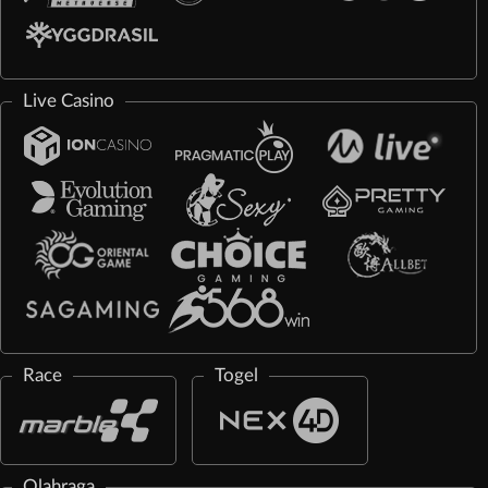
Live Casino
Race
Togel
Olahraga