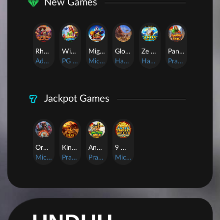
New Games
Rhapsody of Muertos
Wings of Iguazu
Mighty Panda
Glory Of Rome
Ze Zeus
Pandemic Rising
AdvantPlay
PG Soft
MicroGaming
Habanero
Hacksaw
Pragmatic Play
Jackpot Games
Orphan Organ
King Of Spears
Anaconda Gold
9 Masks of Fire™ HyperSpins™
MicroGaming
Pragmatic Play
Pragmatic Play
MicroGaming