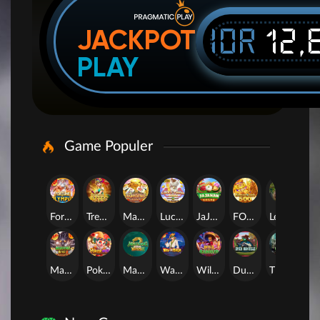
IDR
12,
JACKPOT
PLAY
Game Populer
Fortune of Olympus
Treasures of Aztec
Mahjong Legend
Lucky Twins Wilds
JaJanan Pasar
FORTUNE GARUDA 500
Legacy of Kong Maxways
SU
Mahjong Wins 3 – Black Scatter
Poker Win
Mahjong Ways 2
Way of Ninja
Wild Bandito
Duck Hunters
The Crypt