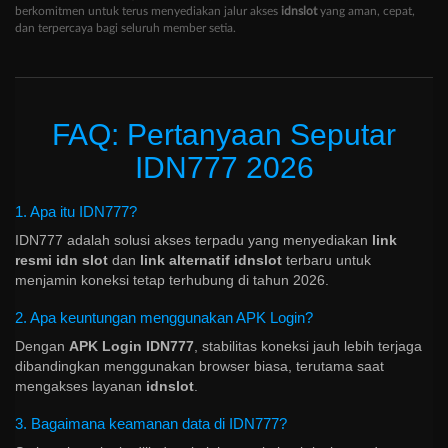
berkomitmen untuk terus menyediakan jalur akses
idnslot
yang aman, cepat,
dan terpercaya bagi seluruh member setia.
FAQ: Pertanyaan Seputar
IDN777 2026
1. Apa itu IDN777?
IDN777 adalah solusi akses terpadu yang menyediakan
link
resmi idn slot
dan
link alternatif idnslot
terbaru untuk
menjamin koneksi tetap terhubung di tahun 2026.
2. Apa keuntungan menggunakan APK Login?
Dengan
APK Login IDN777
, stabilitas koneksi jauh lebih terjaga
dibandingkan menggunakan browser biasa, terutama saat
mengakses layanan
idnslot
.
3. Bagaimana keamanan data di IDN777?