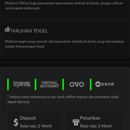
Platform Pilihan bagi perusahaan-perusahaan terbaik di dunia, dengan pilihan
variasi game terbanyak
TARUHAN TOGEL
Platform togel yang menarik dari perusahan terbaik di dunia yang menawarkan
hadiah kemenangan besar
* Selama bank maintenance dan bank offline deposit dan penarikan tidak
dapat diproses
Deposit
Penarikan
Rata-rata 2 Menit
Rata-rata 3 Menit