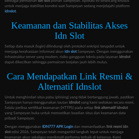
berbagai permainan
idn slot
pilihan Sampeyan. Aplikasi ini dirancang khusus
untuk menjaga stabilitas koneksi saat Sampeyan sedang menjelajahi platform
idnslot
.
Keamanan dan Stabilitas Akses
Idn Slot
Setiap data masuk (login) dilindungi oleh protokol enkripsi terupdet untuk
menjaga kerahasiaan informasi akun
idn slot
Sampeyan. Dengan menggunakan
infrastruktur server yang modern, risiko gangguan teknis pada layanan
idnslot
dapat dikecilkan sehingga permainan berjalan jauh lebih mulus.
Cara Mendapatkan Link Resmi &
Alternatif Idnslot
Untuk menghindari situs palsu (phising) yang tidak bertanggung jawab, pastikan
Sampeyan hanya menggunakan tautan
idnslot
yang kami sediakan secara resmi.
Selalu periksa sertifikat keamanan (HTTPS) pada setiap
link alternatif idnslot
yang Sampeyan buka untuk memastikan keaslian situs dan keamanan data
pribadi Sampeyan.
Dengan menggunakan
IDN777 APK Login
dan memanfaatkan
link resmi idn
slot
edisi 2026, Sampeyan telah mengambil langkah tepat untuk menjaga
keamanan akun sekaligus menikmati performa terbaik di kelasnya. Kami