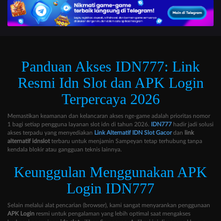
Panduan Akses IDN777: Link
Resmi Idn Slot dan APK Login
Terpercaya 2026
Memastikan keamanan dan kelancaran akses nge-game adalah prioritas nomor
1 bagi setiap pengguna layanan slot idn di tahun 2026.
IDN777
hadir jadi solusi
akses terpadu yang menyediakan
Link Alternatif IDN Slot Gacor
dan
link
alternatif idnslot
terbaru untuk menjamin Sampeyan tetap terhubung tanpa
kendala blokir atau gangguan teknis lainnya.
Keunggulan Menggunakan APK
Login IDN777
Selain melalui alat pencarian (browser), kami sangat menyarankan penggunaan
APK Login
resmi untuk pengalaman yang lebih optimal saat mengakses